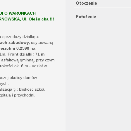
Otoczenie
ZJI O WARUNKACH
Położenie
WSKA, Ul. Oleśnicka !!!
 sprzedaży działkę
z
kach zabudowy,
usytuowaną
erzchni 0,2590 ha.
21m.
Front działki: 71 m.
 asfaltową gminną, przy czym
okości ok. 6 m - udział w
roczej okolicy domów
nych.
zacja tj.: bliskość szkół,
pitala i przychodni.