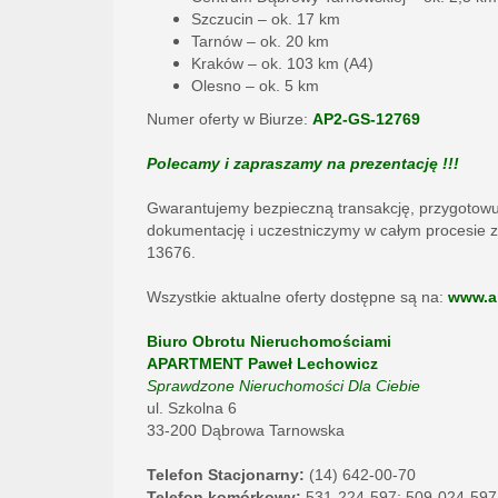
Szczucin – ok. 17 km
Tarnów – ok. 20 km
Kraków – ok. 103 km (A4)
Olesno – ok. 5 km
Numer oferty w Biurze:
AP2-GS-12769
Polecamy i zapraszamy na prezentację !!!
Gwarantujemy bezpieczną transakcję, przygotow
dokumentację i uczestniczymy w całym procesie z
13676.
Wszystkie aktualne oferty dostępne są na:
www.a
Biuro Obrotu Nieruchomościami
APARTMENT Paweł Lechowicz
Sprawdzone Nieruchomości Dla Ciebie
ul. Szkolna 6
33-200 Dąbrowa Tarnowska
Telefon Stacjonarny:
(14) 642-00-70
Telefon komórkowy:
531-224-597; 509-024-597