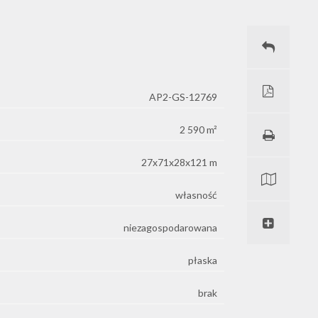
AP2-GS-12769
2 590 m²
27x71x28x121 m
własność
niezagospodarowana
płaska
brak