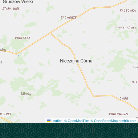
Leaflet
|
© OpenMapTiles
© OpenStreetMap contributors