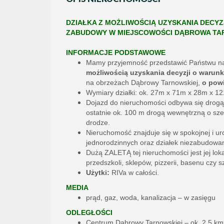
DZIAŁKA Z MOŻLIWOŚCIĄ UZYSKANIA DECY
ZABUDOWY W MIEJSCOWOŚCI DĄBROWA TARNO
INFORMACJE PODSTAWOWE
Mamy przyjemność przedstawić Państwu na
możliwością uzyskania decyzji o warun
na obrzeżach Dąbrowy Tarnowskiej,
o powi
Wymiary działki: ok. 27m x 71m x 28m x 1
Dojazd do nieruchomości odbywa się drogą
ostatnie ok. 100 m drogą wewnętrzną o szer
drodze.
Nieruchomość znajduje się w spokojnej i u
jednorodzinnych oraz działek niezabudowa
Dużą ZALETĄ tej nieruchomości jest jej lokali
przedszkoli, sklepów, pizzerii, basenu czy sz
Użytki:
RIVa w całości.
MEDIA
prąd, gaz, woda, kanalizacja – w zasięgu
ODLEGŁOŚCI
Centrum Dąbrowy Tarnowskiej – ok. 2,5 km