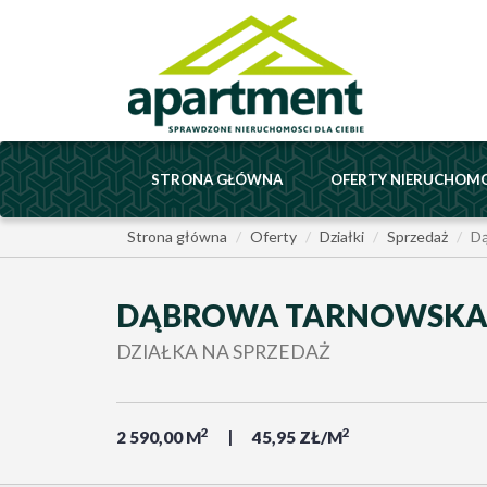
STRONA GŁÓWNA
OFERTY NIERUCHOM
Strona główna
Oferty
Działki
Sprzedaż
Dą
DĄBROWA TARNOWSK
DZIAŁKA NA SPRZEDAŻ
2
2
2 590,00 M
45,95 ZŁ/M