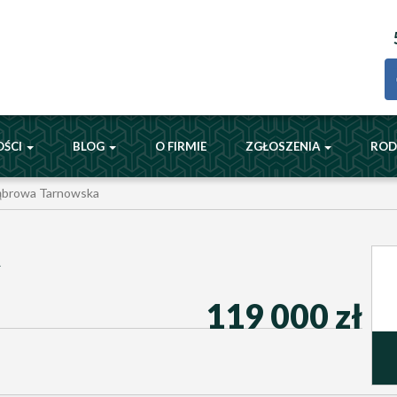
OŚCI
BLOG
O FIRMIE
ZGŁOSZENIA
RO
browa Tarnowska
A
119 000 zł