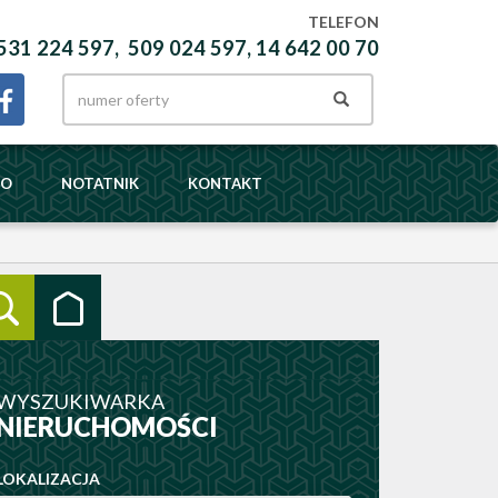
TELEFON
531 224 597, 509 024 597, 14 642 00 70
DO
NOTATNIK
KONTAKT
WYSZUKIWARKA
NIERUCHOMOŚCI
LOKALIZACJA