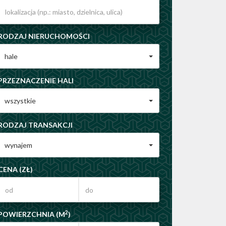
RODZAJ NIERUCHOMOŚCI
hale
PRZEZNACZENIE HALI
wszystkie
RODZAJ TRANSAKCJI
wynajem
CENA (ZŁ)
2
POWIERZCHNIA (M
)