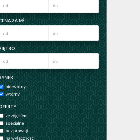
2
CENA ZA M
PIĘTRO
RYNEK
pierwotny
wtórny
OFERTY
ze zdjęciem
specjalne
bez prowizji
na wyłączność