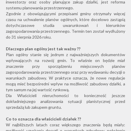
inwestorzy oraz osoby planujące zakup działki, jest reforma
systemu planowania przestrzennego.
Zgodnie z obowiązującymi przepisami gminy otrzymały więcej
czasu na uchwalenie planów ogólnych, które docelowo zastąpią
dotychczasowe studia uwarunkowań i kierunków
zagospodarowania przestrzennego. Termin ten został wydłużony
do 31 sierpnia 2026 roku.
Dlaczego plan ogólny jest tak ważny ??
Plan ogólny stanie się jednym z najważniejszych dokumentów
wpływających na rozwój gmin. To właśnie on będzie miał
znaczenie przy sporządzeniu miejscowych planów
zagospodarowania przestrzennego oraz przy wydawaniu decyzji o
warunkach zabudowy. W praktyce oznacza, że nowe regulacje
mogą mieć bezpośredni wpływ na możliwość zabudowy działki, a
tym samym na jej wartość rynkową.
Dla Właścicieli nieruchomości to konieczność jeszcze
dokładniejszego analizowania sytuacji planistycznej przed
sprzedażą lub zakupem gruntu.
Co to oznacza dla właścicieli działek ??
W najbliższych latach coraz większego znaczenia będą miały:
możliwość uzyskania decyzji o warunkach zabudowy, położenie