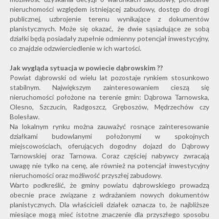
nieruchomości względem istniejącej zabudowy, dostęp do drogi
publicznej, uzbrojenie terenu wynikające z dokumentów
planistycznych. Może się okazać, że dwie sąsiadujące ze sobą
działki będą posiadały zupełnie odmienny potencjał inwestycyjny,
co znajdzie odzwierciedlenie w ich wartości.
Jak wygląda sytuacja w powiecie dąbrowskim ??
Powiat dąbrowski od wielu lat pozostaje rynkiem stosunkowo
stabilnym. Największym zainteresowaniem cieszą się
nieruchomości położone na terenie gmin: Dąbrowa Tarnowska,
Olesno, Szczucin, Radgoszcz, Gręboszów, Mędrzechów czy
Bolesław.
Na lokalnym rynku można zauważyć rosnące zainteresowanie
działkami budowlanymi położonymi w spokojnych
miejscowościach, oferujących dogodny dojazd do Dąbrowy
Tarnowskiej oraz Tarnowa. Coraz częściej nabywcy zwracają
uwagę nie tylko na cenę, ale również na potencjał inwestycyjny
nieruchomości oraz możliwość przyszłej zabudowy.
Warto podkreślić, że gminy powiatu dąbrowskiego prowadzą
obecnie prace związane z wdrażaniem nowych dokumentów
planistycznych. Dla właścicieli działek oznacza to, że najbliższe
miesiące mogą mieć istotne znaczenie dla przyszłego sposobu