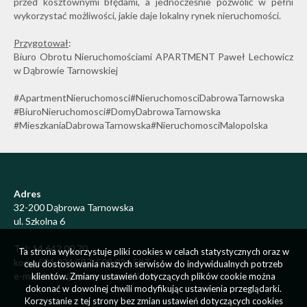
przed kosztownymi błędami, a jednocześnie pozwolić w pełni
wykorzystać możliwości, jakie daje lokalny rynek nieruchomości.
Przygotował
:
Biuro Obrotu Nieruchomościami APARTMENT Paweł Lechowicz
w Dąbrowie Tarnowskiej
#ApartmentNieruchomosci#NieruchomosciDabrowaTarnowska
#BiuroNieruchomosci#DomyDabrowaTarnowska
#MieszkaniaDabrowaTarnowska#NieruchomosciMalopolska
Adres
32-200 Dąbrowa Tarnowska
ul. Szkolna 6
Tel: 14 642 00 70
Ta strona wykorzystuje pliki cookies w celach statystycznych oraz w
kom.: 531 224 597, 509 024 597
celu dostosowania naszych serwisów do indywidualnych potrzeb
e-mail: biuro@apartmentpolska.pl
klientów. Zmiany ustawień dotyczących plików cookie można
dokonać w dowolnej chwili modyfikując ustawienia przeglądarki.
Korzystanie z tej strony bez zmian ustawień dotyczących cookies