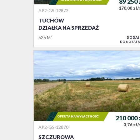
89 250
170,00 zł
AP2-GS-12872
TUCHÓW
DZIAŁKA NA SPRZEDAŻ
525 M²
DODAJ
DO NOTATN
OFERTA NA WYŁĄCZNOŚĆ
210 000
3,76 zł
AP2-GS-12870
SZCZUROWA