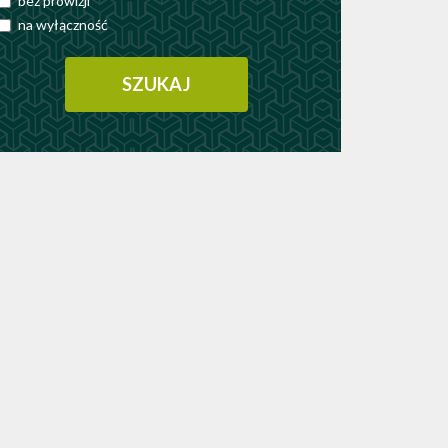
bez prowizji
na wyłączność