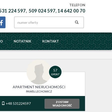
TELEFON
531 224 597, 509 024 597, 14 642 00 70
DO
NOTATNIK
KONTAKT
57
OFERT
APARTMENT NIERUCHOMOŚCI
PAWEŁ LECHOWICZ
ZOSTAW
+48 531224597
WIADOMOŚĆ