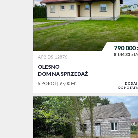
790 000
8 144,33 zł
AP2-DS-12876
OLESNO
DOM NA SPRZEDAŻ
5 POKOI
97,00 M²
DODAJ
DO NOTATN