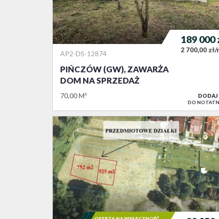
189 000
2 700,00 zł
AP2-DS-12874
PIŃCZÓW (GW), ZAWARŻA
DOM NA SPRZEDAŻ
70,00 M²
DODAJ
DO NOTATN
OFERTA NA WYŁĄCZNOŚĆ