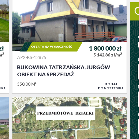
zł
OFERTA NA WYŁĄCZNOŚĆ
1 800 000
zł
2
2
/m
5 142,86 zł/m
AP2-BS-12875
BUKOWINA TATRZAŃSKA, JURGÓW
OBIEKT NA SPRZEDAŻ
350,00 M²
DODAJ
IKA
DO NOTATNIKA