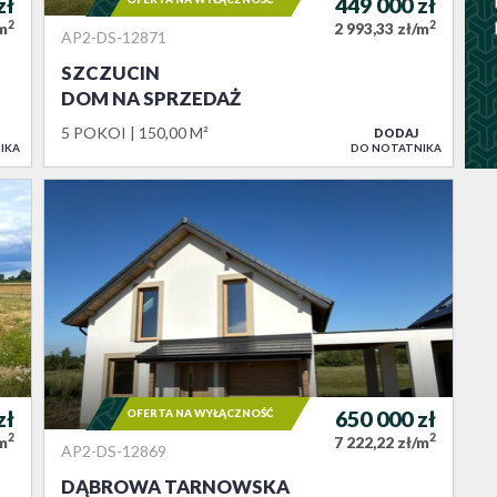
zł
449 000
zł
2
2
/m
2 993,33 zł/m
AP2-DS-12871
SZCZUCIN
DOM NA SPRZEDAŻ
5 POKOI
150,00 M²
DODAJ
IKA
DO NOTATNIKA
zł
OFERTA NA WYŁĄCZNOŚĆ
650 000
zł
2
2
/m
7 222,22 zł/m
AP2-DS-12869
DĄBROWA TARNOWSKA