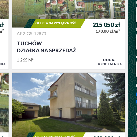
zł
OFERTA NA WYŁĄCZNOŚĆ
215 050
zł
2
2
/m
170,00 zł/m
AP2-GS-12873
TUCHÓW
DZIAŁKA NA SPRZEDAŻ
1 265 M²
DODAJ
IKA
DO NOTATNIKA
OFERTA NA WYŁĄCZNOŚĆ