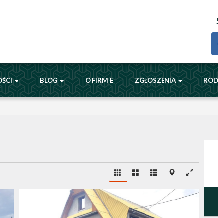
OŚCI
BLOG
O FIRMIE
ZGŁOSZENIA
RO