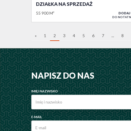
DZIAŁKA NA SPRZEDAŻ
55 900 M²
DODAJ
DO NOTATN
«
1
2
3
4
5
6
7
...
8
NAPISZ DO NAS
IMIĘ I NAZWISKO
E-MAIL