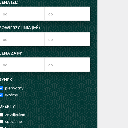
CENA (ZŁ)
2
POWIERZCHNIA (M
)
2
CENA ZA M
RYNEK
pierwotny
wtórny
OFERTY
ze zdjęciem
specjalne